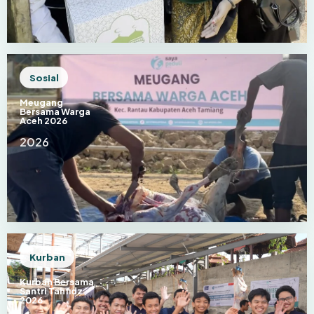
Sosial
Meugang
Bersama Warga
Aceh 2026
2026
Kurban
Kurban Bersama
Santri Tahfidz
2026