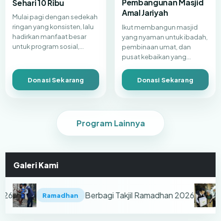
Pembangunan Masjid
Sehari 10 Ribu
Amal Jariyah
Mulai pagi dengan sedekah
ringan yang konsisten, lalu
Ikut membangun masjid
hadirkan manfaat besar
yang nyaman untuk ibadah,
untuk program sosial,
pembinaan umat, dan
dakwah, dan kemanusiaan.
pusat kebaikan yang
pahalanya terus mengalir.
Donasi Sekarang
Donasi Sekarang
Program Lainnya
Galeri Kami
Berbagi Takjil Ramadhan 2026
Ramadhan
Sosia