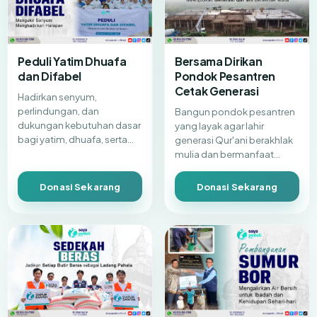
Bersama Dirikan
Peduli Yatim Dhuafa
Pondok Pesantren
dan Difabel
Cetak Generasi
Hadirkan senyum,
perlindungan, dan
Bangun pondok pesantren
dukungan kebutuhan dasar
yang layak agar lahir
bagi yatim, dhuafa, serta
generasi Qur'ani berakhlak
saudara difabel yang
mulia dan bermanfaat
memerlukan bantuan.
untuk umat.
Donasi Sekarang
Donasi Sekarang