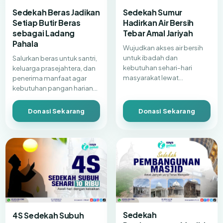
Sedekah Beras Jadikan
Sedekah Sumur
Setiap Butir Beras
Hadirkan Air Bersih
sebagai Ladang
Tebar Amal Jariyah
Pahala
Wujudkan akses air bersih
untuk ibadah dan
Salurkan beras untuk santri,
kebutuhan sehari-hari
keluarga prasejahtera, dan
masyarakat lewat
penerima manfaat agar
pembangunan sumur bor
kebutuhan pangan harian
yang berkelanjutan.
mereka tetap terjaga.
Donasi Sekarang
Donasi Sekarang
Sedekah
4S Sedekah Subuh