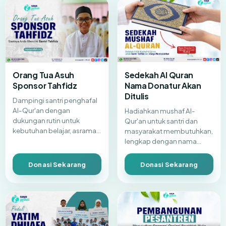
Sedekah Al Quran
Orang Tua Asuh
Nama Donatur Akan
Sponsor Tahfidz
Ditulis
Dampingi santri penghafal
Al-Qur'an dengan
Hadiahkan mushaf Al-
dukungan rutin untuk
Qur'an untuk santri dan
kebutuhan belajar, asrama,
masyarakat membutuhkan,
dan pembinaan harian
lengkap dengan nama
mereka.
donatur sebagai jejak amal
jariyah.
Donasi Sekarang
Donasi Sekarang