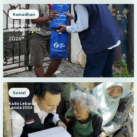
Ramadhan
Berbagi Takjil
Ramadhan 2026
2026
Sosial
Kado Lebaran
Lansia 2026
2026