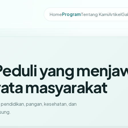
Home
Program
Tentang Kami
Artikel
Gal
Peduli yang menja
ata masyarakat
 pendidikan, pangan, kesehatan, dan
sung.