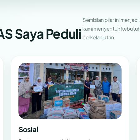
Sembilan pilar ini menja
kami menyentuh kebutuhan
AS Saya Peduli
berkelanjutan.
Sosial