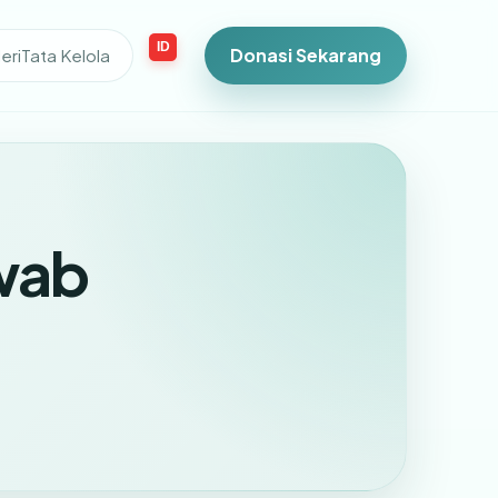
ID
Donasi Sekarang
eri
Tata Kelola
wab