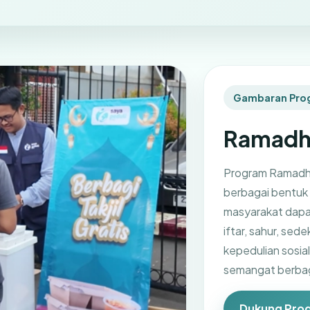
Gambaran Pro
Ramadh
Program Ramadh
berbagai bentuk 
masyarakat dapa
iftar, sahur, se
kepedulian sosia
semangat berbag
Dukung Pro