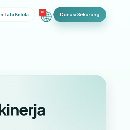
ID
Donasi Sekarang
eri
Tata Kelola
kinerja