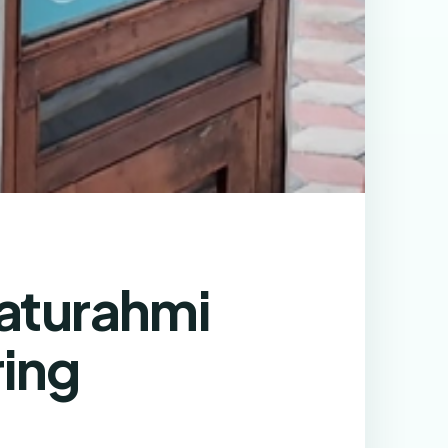
laturahmi
ring